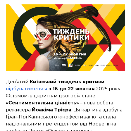
Дев’ятий
Київський тиждень критики
відбуватиметься
з 16 до 22 жовтня
2025 року.
Фільмом-відкриттям цьогоріч стане
«Сентиментальна цінність»
– нова робота
режисера
Йоакіма Трієра
. Ця картина здобула
Ґран-Прі Каннського кінофестивалю та стала
національним претендентом від Норвегії на
здобуття Премії «Оскар» у номінації