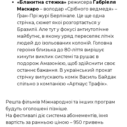
«Блакитна стежка»
режисера
Ґабріеля
Маскаро
– володар «Срібного ведмедя» –
Ґран-Прі журі Берлінале. Це ще одна
стрічка, сюжет якої розгортається у
Бразилії. Але тут у фокусі антиутопічне
майбутнє, в якому уряд переселяє літніх
людей до ізольованих колоній. Головна
героїня близька до 80-ліття вирішує
кинути виклик системі та рушає в
подорож Амазонією, щоб здійснити своє
останнє бажання. В український прокат
стрічку випускають комік Василь Байдак
спільно з компанією «Артхаус Трафік».
Решта фільмів Міжнародної та інших програм
будуть оголошені пізніше.
На фестивалі діє система абонементів, їхня
вартість за ранньою ціною – 950 гривень