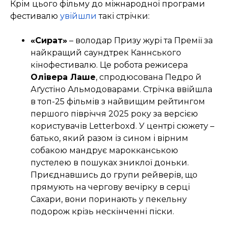
Крім цього фільму до міжнародної програми
фестивалю
увійшли
такі стрічки:
«Сират»
– володар Призу журі та Премії за
найкращий саундтрек Каннського
кінофестивалю. Це робота режисера
Олівера Лаше
, спродюсована Педро й
Аґустіно Альмодоварами. Стрічка ввійшла
в
топ-25
фільмів з найвищим рейтингом
першого півріччя 2025 року за версією
користувачів Letterboxd. У центрі сюжету –
батько, який разом із сином і вірним
собакою мандрує марокканською
пустелею в пошуках зниклої доньки.
Приєднавшись до групи рейверів, що
прямують на чергову вечірку в серці
Сахари, вони поринають у пекельну
подорож крізь нескінченні піски.