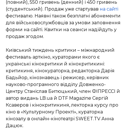
(повний), 550 гривень (денний) і 450 гривень
(студентський). Продаж уже стартував
на сайті
фестивалю. Наявні також безплатні абонементи
для військовослужбовців за умови заповнення
форми на сайті. Квитки на сеанси надійдуть у
продаж згодом.
Київський тиждень критики – міжнародний
фестиваль арткіно, кураторами якого є
українські кінокритики й кінокритикині:
критикиня, кінокураторка, редакторка Дарія
Бадьйор, кінознавець і режисер, керівник
науково-програмного відділу Довженко-
Центру Станіслав Битюцький, член ФІПРЕССІ й
автор видань LB.ua й DTF Magazine Сергій
Ксаверов і кінокритикиня, лекторка курсу про
кіно в «Культурному Проекті», кураторка
кінозалу в онлайн-кінотеатрі SWEET.TV Анна
Дацюк.