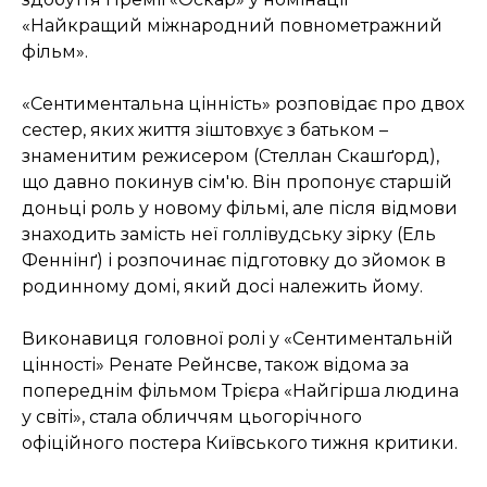
«Найкращий міжнародний повнометражний
фільм».
«Сентиментальна цінність» розповідає про двох
сестер, яких життя зіштовхує з батьком –
знаменитим режисером (Стеллан Скашґорд),
що давно покинув сім'ю. Він пропонує старшій
доньці роль у новому фільмі, але після відмови
знаходить замість неї голлівудську зірку (Ель
Феннінґ) і розпочинає підготовку до зйомок в
родинному домі, який досі належить йому.
Виконавиця головної ролі у «Сентиментальній
цінності» Ренате Рейнсве, також відома за
попереднім фільмом Трієра «Найгірша людина
у світі», стала обличчям цьогорічного
офіційного постера Київського тижня критики.