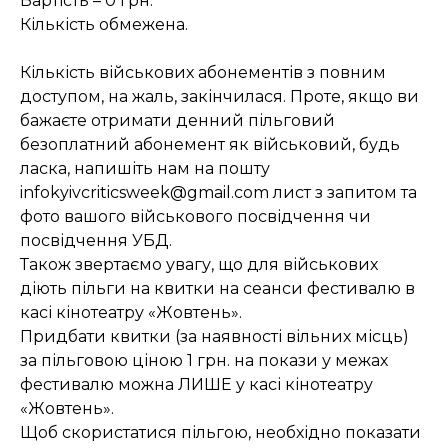
Вартість – 0 грн.
Кількість обмежена.
Кількість військових абонементів з повним
доступом, на жаль, закінчилася. Проте, якщо ви
бажаєте отримати денний пільговий
безоплатний абонемент як військовий, будь
ласка, напишіть нам на пошту
infokyivcriticsweek@gmail.com
лист з запитом та
фото вашого військового посвідчення чи
посвідчення УБД.
Також звертаємо увагу, що для військових
діють пільги на квитки на сеанси фестивалю в
касі кінотеатру «Жовтень».
Придбати квитки (за наявності вільних місць)
за пільговою ціною 1 грн. на покази у межах
фестивалю можна ЛИШЕ у касі кінотеатру
«Жовтень».
Щоб скористатися пільгою, необхідно показати