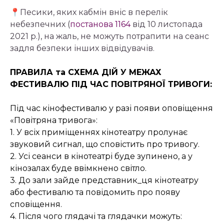
📍Песики, яких кабмін вніс в перелік
небезпечних (
постанова 1164
від 10 листопада
2021 р.), на жаль, не можуть потрапити на сеанс
задля безпеки інших відвідувачів.
ПРАВИЛА та СХЕМА ДІЙ У МЕЖАХ
ФЕСТИВАЛЮ ПІД ЧАС ПОВІТРЯНОЇ ТРИВОГИ:
Під час кінофестивалю у разі появи оповіщення
«Повітряна тривога»:
1. У всіх приміщеннях кінотеатру пролунає
звуковий сигнал, що сповістить про тривогу.
2. Усі сеанси в кінотеатрі буде зупинено, а у
кінозалах буде ввімкнено світло.
3. До зали зайде представник_ця кінотеатру
або фестивалю та повідомить про появу
сповіщення.
4. Після чого глядачі та глядачки можуть: