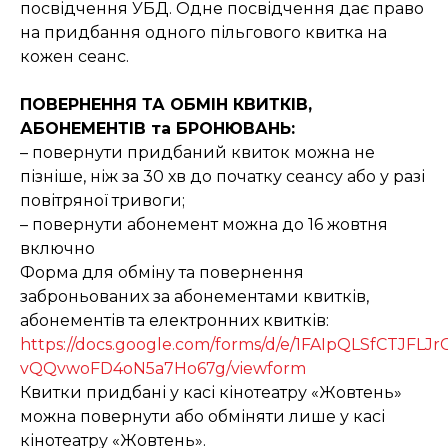
посвідчення УБД. Одне посвідчення дає право
на придбання одного пільгового квитка на
кожен сеанс.
ПОВЕРНЕННЯ ТА ОБМІН КВИТКІВ,
АБОНЕМЕНТІВ та БРОНЮВАНЬ:
– повернути придбаний квиток можна не
пізніше, ніж за 30 хв до початку сеансу або у разі
повітряної тривоги;
– повернути абонемент можна до 16 жовтня
включно
Форма для обміну та повернення
заброньованих за абонементами квитків,
абонементів та електронних квитків:
https://docs.google.com/forms/d/e/1FAIpQLSfCTJF
vQQvwoFD4oN5a7Ho67g/viewform
Квитки придбані у касі кінотеатру «Жовтень»
можна повернути або обміняти лише у касі
кінотеатру «Жовтень».