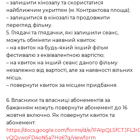
– залишити кінозалу та скористатися
найближчим укриттям (м. Контрактова площа);
– залишитися в кінозалі та продовжити
перегляд фільму.
5. Глядачі та глядачки, які залишили сеанс,
можуть обміняти наявний квиток:
– на квиток на будь-який інший фільм
фестивалю з еквівалентною вартістю;
– на квиток на інший сеанс даного фільму
незалежно від вартості, але за наявності вільних
місць.
– повернути квиток за місцем придбання.
6. Власники та власниці абонементів за
бажанням можуть повернути абонемент до 16
жовтня включно. Як повернути квиток та
абонемент:
https://docs.google.com/forms/d/e/1FAIpQLSfCTJF
vQQvwoFD4oN5a7Ho67g/viewform