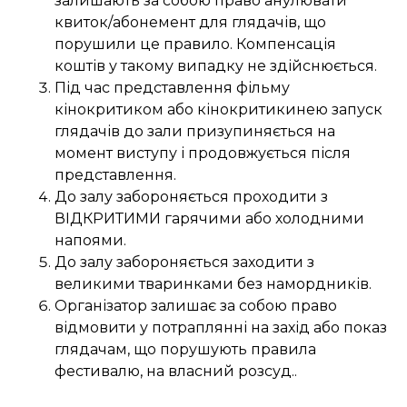
залишають за собою право анулювати
квиток/абонемент для глядачів, що
порушили це правило. Компенсація
коштів у такому випадку не здійснюється.
Під час представлення фільму
кінокритиком або кінокритикинею запуск
глядачів до зали призупиняється на
момент виступу і продовжується після
представлення.
До залу забороняється проходити з
ВІДКРИТИМИ гарячими або холодними
напоями.
До залу забороняється заходити з
великими тваринками без намордників.
Організатор залишає за собою право
відмовити у потраплянні на захід або показ
глядачам, що порушують правила
фестивалю, на власний розсуд..