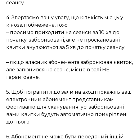
сеансу.
4. Звертаємо вашу увагу, що кількість місць у
кінозалі обмежена, тож:
– просимо приходити на сеанси за 10 хв до
початку; заброньовані, але не проскановані
квитки анулюються за 5 хв до початку сеансу.
– якщо власник абонемента забронював квиток,
але запізнився на сеанс, місце в залі НЕ
гарантоване.
5. Щоб потрапити до зали на вході покажіть ваш
електронний абонемент представникам
фестивалю для сканування: усі заброньовані
вами квитки будуть автоматично прикріплені
до нього.
6. Абонемент не може бути переданий іншій