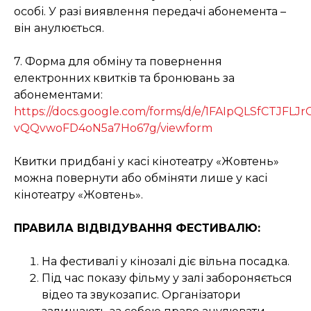
особі. У разі виявлення передачі абонемента –
він анулюється.
7. Форма для обміну та повернення
електронних квитків та бронювань за
абонементами:
https://docs.google.com/forms/d/e/1FAIpQLSfCTJF
vQQvwoFD4oN5a7Ho67g/viewform
Квитки придбані у касі кінотеатру «Жовтень»
можна повернути або обміняти лише у касі
кінотеатру «Жовтень».
ПРАВИЛА ВІДВІДУВАННЯ ФЕСТИВАЛЮ:
На фестивалі у кінозалі діє вільна посадка.
Під час показу фільму у залі забороняється
відео та звукозапис. Організатори