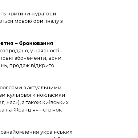
лять критики-куратори
ються мовою оригіналу з
овтня – бронювання
озпродано, у наявності –
 повні абонементи, вони
ень, продаж відкрито
програми з актуальними
ви культової кінокласики
ед нас»), а також київських
аїна-Франція» – стрічок
 ознайомлення українських