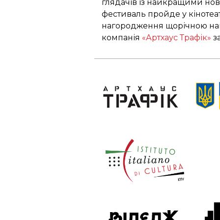
глядачів із найкращими но
фестиваль пройде у кінотеат
нагородження щорічною нац
компанія
«Артхаус Трафік»
з