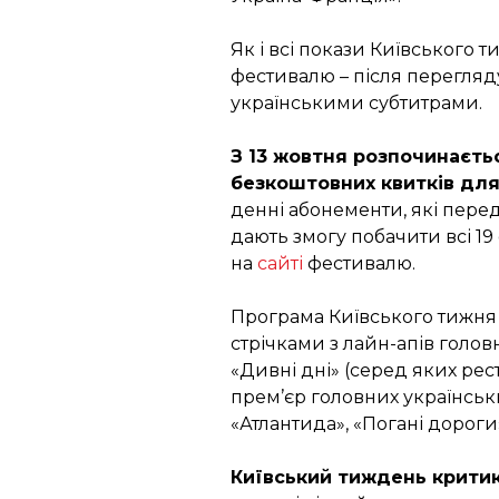
Як і всі покази Київського
фестивалю – після перегляд
українськими субтитрами.
З 13 жовтня розпочинаєть
безкоштовних квитків для
денні абонементи, які перед
дають змогу побачити всі 19
на
сайті
фестивалю.
Програма Київського тижня 
стрічками з лайн-апів голов
«Дивні дні» (серед яких рест
прем’єр головних українськи
«Атлантида», «Погані дороги
Київський тиждень крити