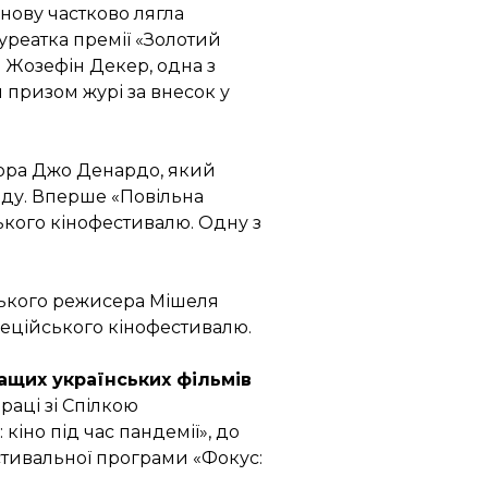
нову частково лягла
уреатка премії «Золотий
г. Жозефін Декер, одна з
 призом журі за внесок у
ора Джо Денардо, який
рду. Вперше «Повільна
ького кінофестивалю. Одну з
ського режисера Мішеля
неційського кінофестивалю.
ащих українських фільмів
аці зі Спілкою
кіно під час пандемії», до
стивальної програми «Фокус: