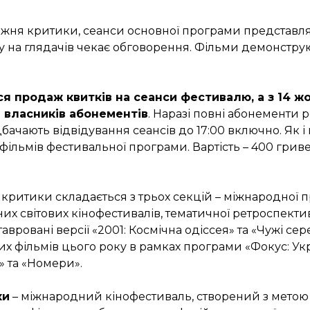
 тижня критики, сеанси основної програми представ
у на глядачів чекає обговорення. Фільми демонстру
ся продаж квитків на сеанси фестивалю, а з 14 ж
 власників абонементів
. Наразі повні абонементи р
бачають відвідування сеансів до 17:00 включно. Як і
 фільмів фестивальної програми. Вартість – 400 грив
критики складається з трьох секцій – міжнародної 
них світових кінофестивалів, тематичної ретроспекти
авровані версії «2001: Космічна одіссея» та «Чужі сер
х фільмів цього року в рамках програми «Фокус: Укр
» та «Номери».
ки
– міжнародний кінофестиваль, створений з метою