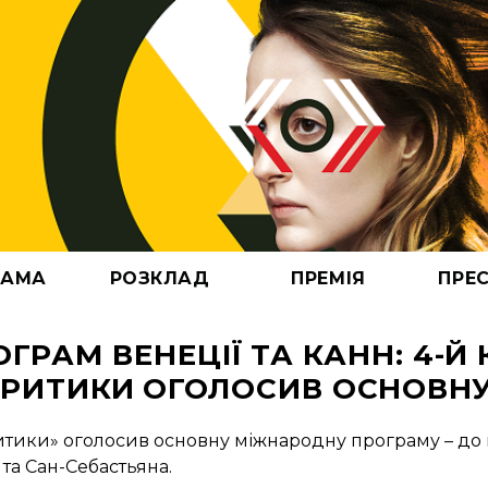
РАМА
РОЗКЛАД
ПРЕМІЯ
ПРЕ
И
АТИ 2025
ЕРШИЙ ПОГЛЯД (АРХІВ)
АКРЕДИТАЦІЯ
ПОДАТИ ФІЛЬМ
АРХІВ
КОМІТЕТ
КОНТАКТИ
РОГРАМ ВЕНЕЦІЇ ТА КАНН: 4-Й
РИТИКИ ОГОЛОСИВ ОСНОВН
тики» оголосив основну міжнародну програму – до 
н та Сан-Себастьяна.