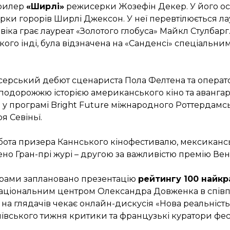
трилер
«Ширлі»
режисерки Жозефін Декер. У його ос
рки горорів Ширлі Джексон. У неї перевтілюється ла
ловіка грає лауреат «Золотого глобуса» Майкл Стулбар
ого інді, була відзначена на «Санденсі» спеціальним
серський дебют сценариста Пола Фелтена та операт
подорожжю історією американського кіно та аванга
у програмі Bright Future міжнародного Роттердамс
я Севіньї.
бота призера Каннського кінофестивалю, мексикан
ено Гран-прі журі – другою за важливістю премію Ве
грами заплановано презентацію
рейтингу 100 найкр
Національним центром Олександра Довженка в співпр
на глядачів чекає онлайн-дискусія «Нова реальність: 
иївського тижня критики та французькі куратори фе