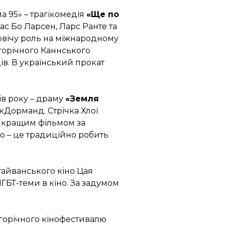
 95» – трагікомедія
«Ще по
ас Бо Ларсен, Ларс Ранте та
ловічу роль на міжнародному
огорічного Каннського
ів. В український прокат
ів року – драму
«Земля
кДорманд. Стрічка Хлої
айкращим фільмом за
о – це традиційно робить
тайванського кіно Цая
ЛГБТ-теми в кіно. За задумом
горічного кінофестивалю