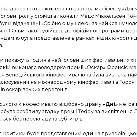
ота данського режисера-співавтора маніфесту «Догма
Головні ролі у стрічці виконали Мадс Міккельсен, Том
о були відзначені «Срібною мушлею» за найкращу чо
ьяні. Фільм також увійшов до офіційної програми ць
андемію була представлена в рамках інших кіноогляд
а.
и покажуть і один з найголовніших фестивальних хіт
у якій виконала володарка премії «Оскар» Френсіс Ма
а» Венеційського кінофестивалю та була визнана н
олосування на міжнародному кінофестивалі в Торонт
в оскарівських перегонів.
нського кінофестивалю відібрано драму
«Дні»
метра 
здобула особливу згадку премії Teddy за висвітлення 
ься без перекладу та субтитрів.
ня критики буде представлений один з призерів цьо