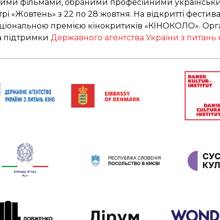
вими фільмами, обраними професійними українськи
рі «Жовтень» з 22 по 28 жовтня. На відкритті фести
іональною премією кінокритиків «КІНОКОЛО». Орга
а підтримки
Державного агентства України з питань 