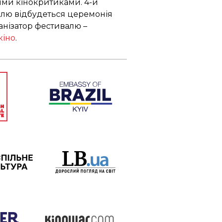
ми кінокритиками. 4-й
валю відбудеться церемонія
нізатор фестивалю –
кіно
.