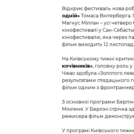
Відкриє фестиваль нова роб
одній»
Томаса Вінтерберга. 
Магнус Міллан – усі четвер
кінофестивалі у Сан-Себаст
кінофестивалю, яка через п
фільм виходить 12 листопад
На Київському тижні критик
кочівників»
, головну роль 
Чжао здобула «Золотого лев
результатами глядацького г
фільм одним з фронтраннері
З основної програми Берлі
Мінляня. У Берліні стрічка 
режисера фільм демонструєт
У програмі Київського тиж