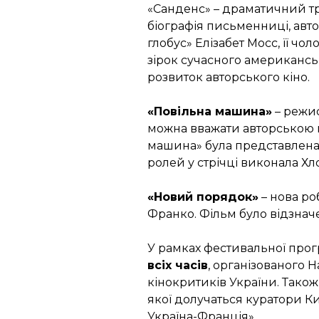
«Санденс» – драматичний 
біографія письменниці, авто
глобус» Елізабет Мосс, її чо
зірок сучасного американськ
розвиток авторського кіно.
«Повільна машина»
– режи
можна вважати авторською 
машина» була представлена 
ролей у стрічці виконала Хло
«Новий порядок»
– нова ро
Франко. Фільм було відзнач
У рамках фестивальної про
всіх часів
, організованого 
кінокритиків України. Також 
якої долучаться куратори К
Україна-Франція».