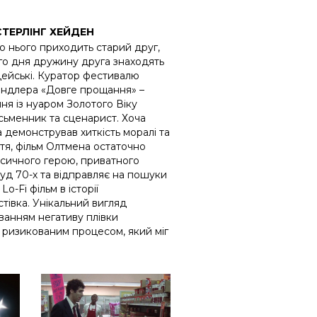
СТЕРЛІНГ ХЕЙДЕН
до нього приходить старий друг,
ого дня дружину друга знаходять
іцейські. Куратор фестивалю
андлера «Довге прощання» –
ня із нуаром Золотого Віку
сьменник та сценарист. Хоча
 демонстрував хиткість моралі та
ття, фільм Олтмена остаточно
сичного герою, приватного
вуд 70-х та відправляє на пошуки
-Fi фільм в історії
тівка. Унікальний вигляд
анням негативу плівки
ризикованим процесом, який міг