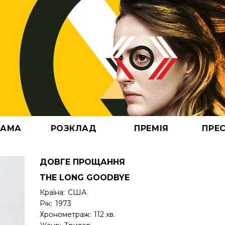
РАМА
РОЗКЛАД
ПРЕМІЯ
ПРЕ
И
АТИ 2025
ЕРШИЙ ПОГЛЯД (АРХІВ)
АКРЕДИТАЦІЯ
ПОДАТИ ФІЛЬМ
АРХІВ
КОМІТЕТ
КОНТАКТИ
ДОВГЕ ПРОЩАННЯ
THE LONG GOODBYE
Країна:
США
Рік:
1973
Хронометраж:
112 хв.