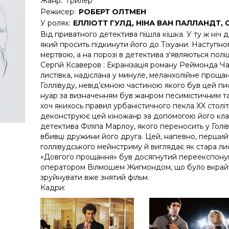
Жанр:
Трилер
Режисер:
РОБЕРТ ОЛТМЕН
У ролях:
ЕЛЛІОТТ ГУЛД, НІНА ВАН ПАЛЛАНДТ, 
Від приватного детектива пішла кішка. У ту ж ніч 
який просить підкинути його до Тіхуани. Наступн
мертвою, а на порозі в детектива з'являються пол
Сергій Ксаверов : Екранізація роману Реймонда Ч
листівка, надіслана у минуле, меланхолійне прощан
Голлівуду, невід’ємною частиною якого був цей пи
нуар за визначенням був жанром песимістичним та
хоч якихось правил урбаністичного пекла XX столі
деконструює цей кіножанр за допомогою його кла
детектива Філіпа Марлоу, якого переносить у Голі
вбивці дружини його друга. Цей, напевно, перший Lo
голлівудського мейнстриму й виглядає як стара лис
«Довгого прощання» був досягнутий переекспонув
оператором Вілмошем Жигмондом, що було вкрай 
зруйнувати вже знятий фільм.
Кадри: