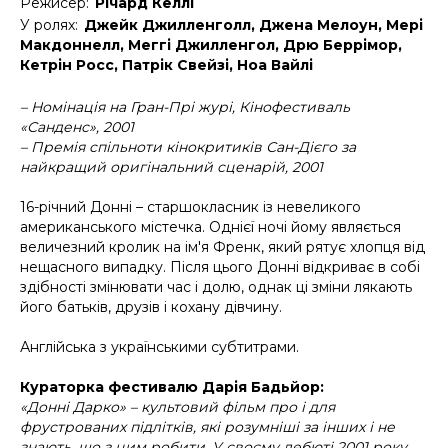
Режисер:
Річард Келлі
У ролях:
Джейк Джилленголл, Джена Мелоун, Мері
Макдоннелл, Меггі Джилленгол, Дрю Беррімор,
Кетрін Росс, Патрік Свейзі, Ноа Вайлі
– Номінація на Гран-Прі журі, Кінофестиваль
«Санденс», 2001
– Премія спільноти кінокритиків Сан-Дієго за
найкращий оригінальний сценарій, 2001
16-річний Донні – старшокласник із невеликого
американського містечка. Однієї ночі йому являється
величезний кролик на ім'я Френк, який рятує хлопця від
нещасного випадку. Після цього Донні відкриває в собі
здібності змінювати час і долю, однак ці зміни лякають
його батьків, друзів і кохану дівчину.
Англійська з українськими субтитрами.
Кураторка фестивалю Дарія Бадьйор:
«Донні Дарко» – культовий фільм про і для
фрустрованих підлітків, які розумніші за інших і не
знають, що з цим робити. У своєму дебюті 2001 року