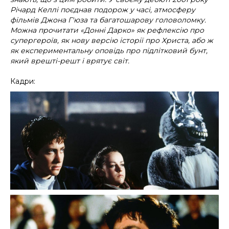
Річард Келлі поєднав подорож у часі, атмосферу
фільмів Джона Г'юза та багатошарову головоломку.
Можна прочитати «Донні Дарко» як рефлексію про
супергероїв, як нову версію історії про Христа, або ж
як експериментальну оповідь про підлітковий бунт,
який врешті-решт і врятує світ.
Кадри: