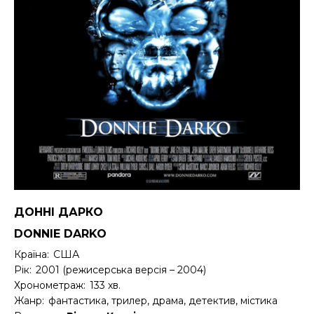
ДОННІ ДАРКО
DONNIE DARKO
Країна:
США
Рік:
2001 (режисерська версія – 2004)
Хронометраж:
133 хв.
Жанр:
фантастика, трилер, драма, детектив, містика