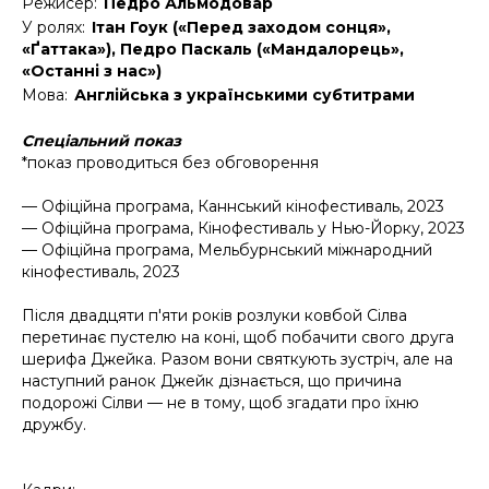
Режисер:
Педро Альмодовар
У ролях:
Ітан Гоук («Перед заходом сонця»,
«Ґаттака»), Педро Паскаль («Мандалорець»,
«Останні з нас»)
Мова:
Англійська з українськими субтитрами
Спеціальний показ
*показ проводиться без обговорення
— Офіційна програма, Каннський кінофестиваль, 2023
— Офіційна програма, Кінофестиваль у Нью-Йорку, 2023
— Офіційна програма, Мельбурнський міжнародний
кінофестиваль, 2023
Після двадцяти п'яти років розлуки ковбой Сілва
перетинає пустелю на коні, щоб побачити свого друга
шерифа Джейка. Разом вони святкують зустріч, але на
наступний ранок Джейк дізнається, що причина
подорожі Сілви — не в тому, щоб згадати про їхню
дружбу.